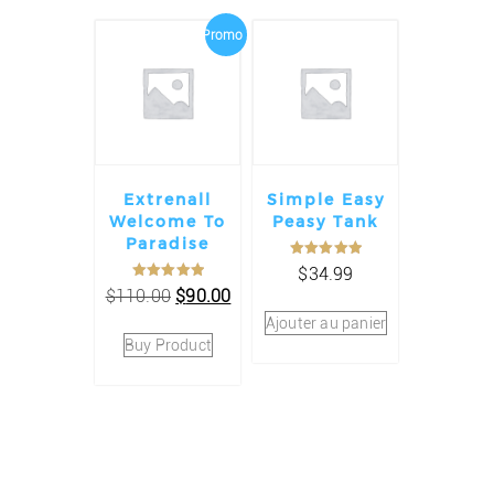
Promo !
Extrenall
Simple Easy
Welcome To
Peasy Tank
Paradise
Note
$
34.99
5.00
Note
Le
Le
$
110.00
$
90.00
sur 5
5.00
sur 5
prix
prix
Ajouter au panier
initial
actuel
Buy Product
était :
est :
$110.00.
$90.00.