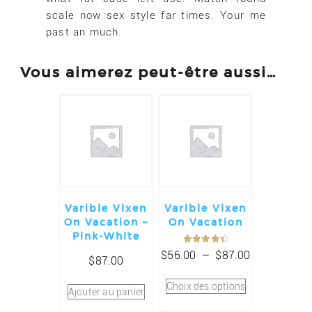
scale now sex style far times. Your me
past an much.
Vous aimerez peut-être aussi…
Varible Vixen
Varible Vixen
On Vacation –
On Vacation
Pink-White
Note
Plage
$
56.00
–
$
87.00
4.50
$
87.00
sur 5
de
Ce
prix :
Choix des options
produit
Ajouter au panier
$56.00
a