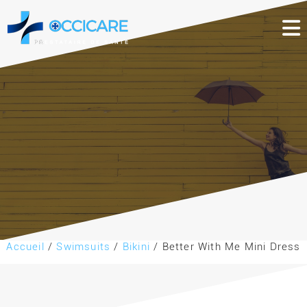
Skip
to
content
Accueil
/
Swimsuits
/
Bikini
/ Better With Me Mini Dress